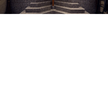
Velværeafdeling
I vores herlige Velværeafdeling kan du slappe af i
varme boblebade, tage en hed aromasauna,
træne eller bare drømme dig væk i vores
massagestole. Her kommer du for at stresse
ned og nyde. Besøget her er inkluderet uden
ekstra omkostning i værelsesprisen.