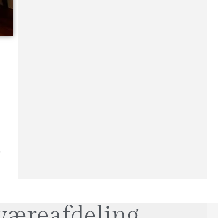
e
væreafdeling