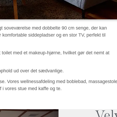
ligt soveværelse med dobbelte 90 cm senge, der kan
r komfortable siddepladser og en stor TV, perfekt til
 toilet med et makeup-hjørne, hvilket gør det nemt at
 ophold ud over det sædvanlige.
else. Vores wellnessafdeling med boblebad, massagestol
 i vores stue med kaffe og te.
Vel