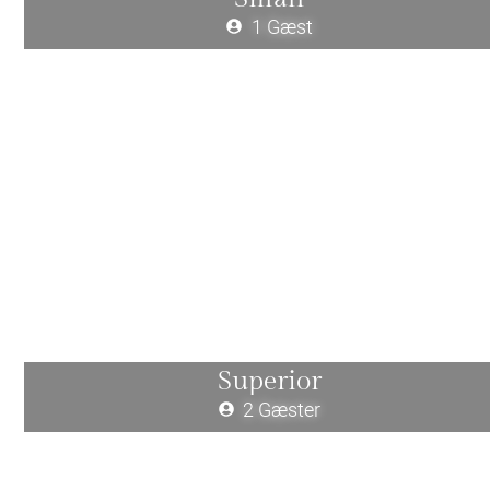
1 Gæst
Superior
2 Gæster