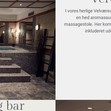
I vores herlige Velvære
en hed aromasaun
massagestole. Her komm
inkluderet ud
g bar