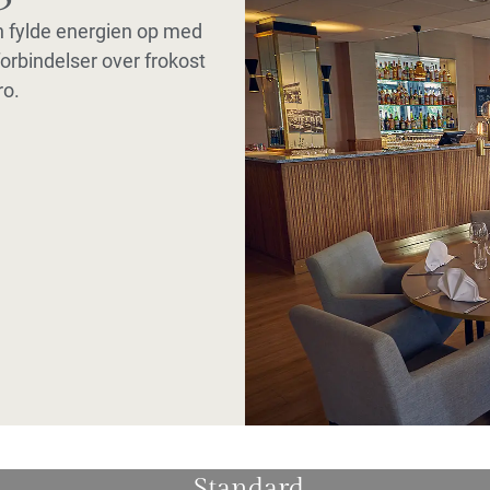
n fylde energien op med
rbindelser over frokost
ro.
Standard