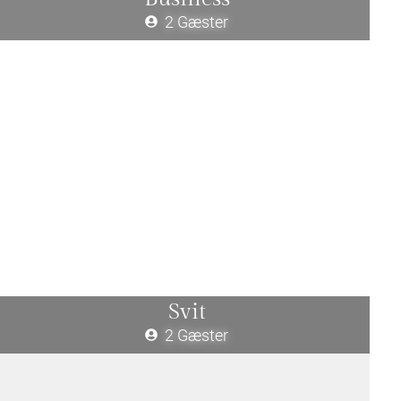
2 Gæster
Svit
2 Gæster